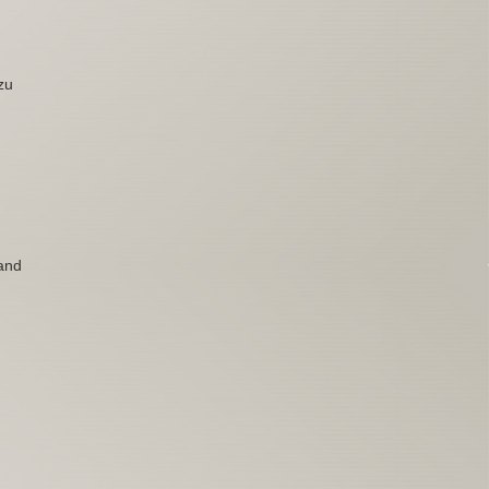
zu
sand