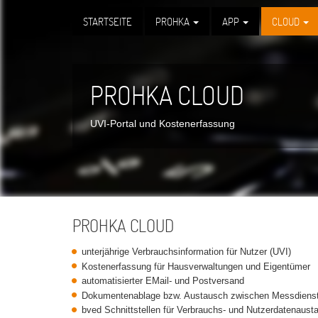
zum
STARTSEITE
PROHKA
APP
CLOUD
Inhalt
MAIN
NAVIGATION
PROHKA CLOUD
UVI-Portal und Kostenerfassung
PROHKA CLOUD
unterjährige Verbrauchsinformation für Nutzer (UVI)
Kostenerfassung für Hausverwaltungen und Eigentümer
automatisierter EMail- und Postversand
Dokumentenablage bzw. Austausch zwischen Messdienst
bved Schnittstellen für Verbrauchs- und Nutzerdatenaust